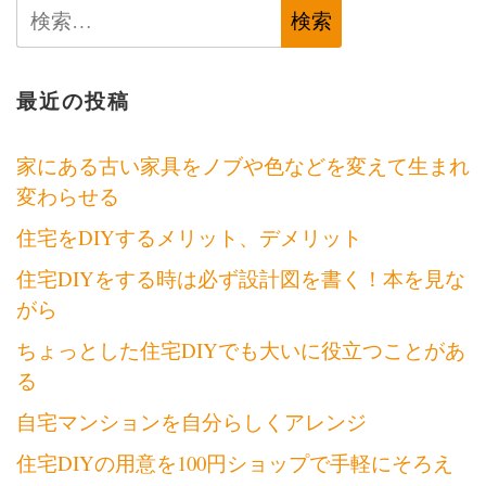
検
ナ
索:
ビ
最近の投稿
ゲ
ー
家にある古い家具をノブや色などを変えて生まれ
変わらせる
シ
住宅をDIYするメリット、デメリット
ョ
住宅DIYをする時は必ず設計図を書く！本を見な
ン
がら
ちょっとした住宅DIYでも大いに役立つことがあ
る
自宅マンションを自分らしくアレンジ
住宅DIYの用意を100円ショップで手軽にそろえ