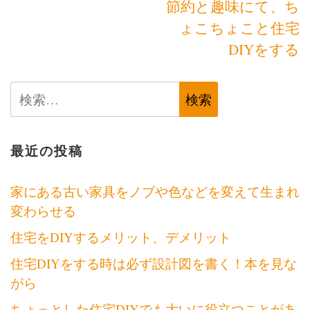
節約と趣味にて、ち
稿
ょこちょこと住宅
ナ
DIYをする
ビ
検
ゲ
索:
ー
シ
最近の投稿
ョ
家にある古い家具をノブや色などを変えて生まれ
ン
変わらせる
住宅をDIYするメリット、デメリット
住宅DIYをする時は必ず設計図を書く！本を見な
がら
ちょっとした住宅DIYでも大いに役立つことがあ