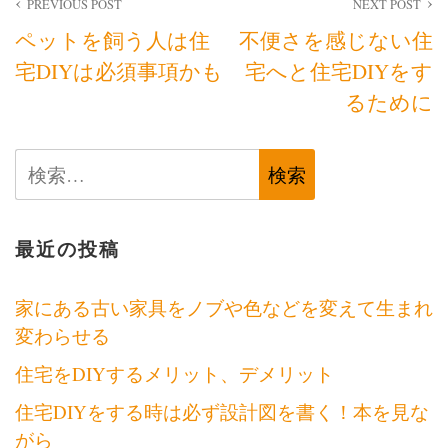
投
PREVIOUS POST
NEXT POST
ペットを飼う人は住
不便さを感じない住
稿
宅DIYは必須事項かも
宅へと住宅DIYをす
ナ
るために
ビ
検
ゲ
索:
ー
シ
最近の投稿
ョ
家にある古い家具をノブや色などを変えて生まれ
ン
変わらせる
住宅をDIYするメリット、デメリット
住宅DIYをする時は必ず設計図を書く！本を見な
がら