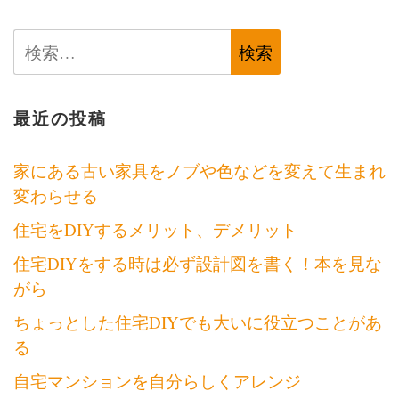
ビ
検
ゲ
索:
ー
シ
最近の投稿
ョ
家にある古い家具をノブや色などを変えて生まれ
ン
変わらせる
住宅をDIYするメリット、デメリット
住宅DIYをする時は必ず設計図を書く！本を見な
がら
ちょっとした住宅DIYでも大いに役立つことがあ
る
自宅マンションを自分らしくアレンジ